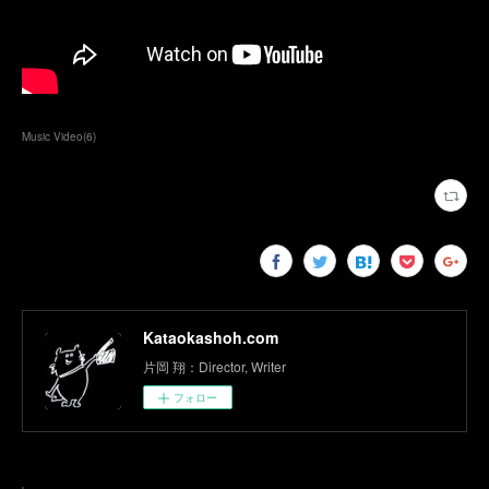
Music Video
(
6
)
Kataokashoh.com
片岡 翔：Director, Writer
フォロー