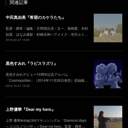
関連記事
中田真由美『希望のカケラたち』
監督・脚本・編集：片岡翔出演：太一、尾崎愛、木村
知貴、ほなみ撮影：村橋佳伸ヘアメイク：寺沢ルミ…
2016.02.27 15:00
黒色すみれ『ラピスラズリ』
黒色すみれデビュー10周年記念アルバム
「Cosmopolitan」（2014年1­1月26日発売）収録曲…
2014.10.31 15:00
上野優華『Dear my hero』
上野 優華&nbsp;3rdマキシシングル「Diamond days
～ココロノツバサ～／Dear my hero」監督・脚本…