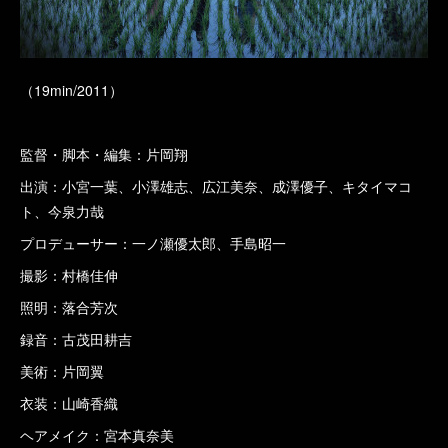
（19min/2011）
監督・脚本・編集：片岡翔
出演：小宮一葉、小澤雄志、広江美奈、成澤優子、キタイマコ
ト、今泉力哉
プロデューサー：一ノ瀬優太郎、手島昭一
撮影：村橋佳伸
照明：落合芳次
録音：古茂田耕吉
美術：片岡翼
衣装：山崎香織
ヘアメイク：宮本真奈美