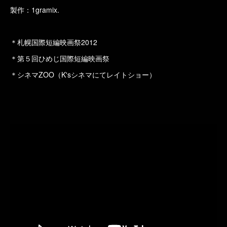
製作：1gramix.
＊札幌国際短編映画祭2012
＊第５回ひめじ国際短編映画祭
＊シネマZOO（K'sシネマにてレイトショー）