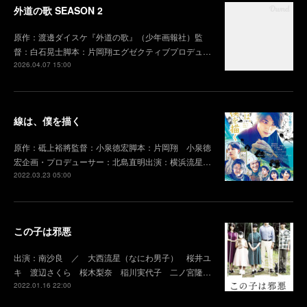
外道の歌 SEASON 2
原作：渡邊ダイスケ『外道の歌』（少年画報社）監
督：白石晃士脚本：片岡翔エグゼクティブプロデュ…
2026.04.07 15:00
線は、僕を描く
原作：砥上裕將監督：小泉徳宏脚本：片岡翔 小泉徳
宏企画・プロデューサー：北島直明出演：横浜流星…
2022.03.23 05:00
この子は邪悪
出演：南沙良 ／ 大西流星（なにわ男子） 桜井ユ
キ 渡辺さくら 桜木梨奈 稲川実代子 二ノ宮隆…
2022.01.16 22:00